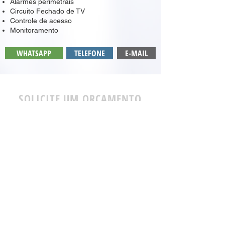
Alarmes perimetrais
Circuito Fechado de TV
Controle de acesso
Monitoramento
WHATSAPP
TELEFONE
E-MAIL
SOLICITE UM ORÇAMENTO
(22)
9 9994-6815
contato@strongservice.com.br
Matriz - Cabo Frio
Av. Independência - s/n Tamoios, Cabo Frio - RJ,
28928-542
Base Arraial do Cabo
Rua Gediel Marinho Gonçalves, 57 - Arraial do
Cabo - RJ,
28930-000
Base Macaé