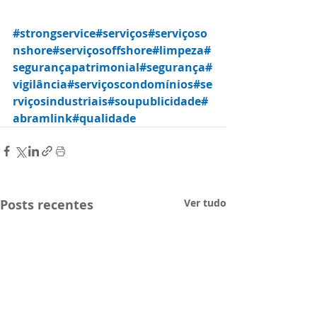
#strongservice
#serviços
#serviçoso
nshore
#serviçosoffshore
#limpeza
#
segurançapatrimonial
#segurança
#
vigilância
#serviçoscondomínios
#se
rviçosindustriais
#soupublicidade
#
abramlink
#qualidade
Posts recentes
Ver tudo