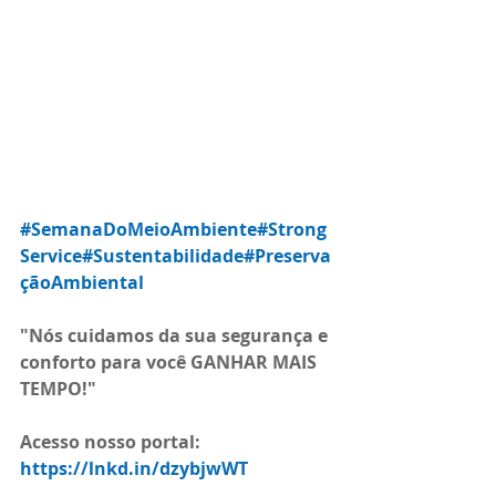
#SemanaDoMeioAmbiente
#Strong
Service
#Sustentabilidade
#Preserva
çãoAmbiental
"Nós cuidamos da sua segurança e 
conforto para você GANHAR MAIS 
TEMPO!"
Acesso nosso portal:
https://lnkd.in/dzybjwWT