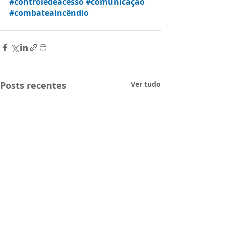
#controledeacesso
#comunicação
#combateaincêndio
Posts recentes
Ver tudo