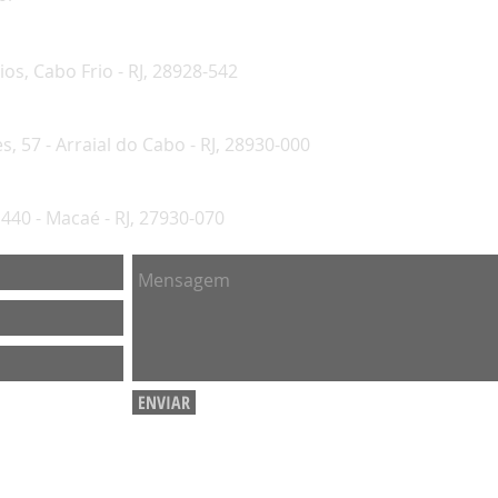
os, Cabo Frio - RJ, 28928-542
 57 - Arraial do Cabo - RJ, 28930-000
 1440 - Macaé - RJ, 27930-070
ENVIAR