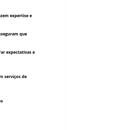
zem expertise e 
asseguram que 
ar expectativas e 
m serviços de 
os