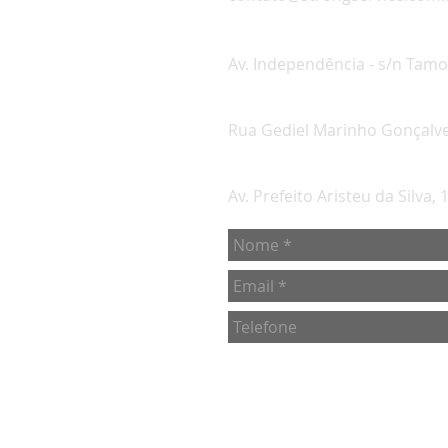
Matriz - Cabo Frio
Av. Independência - s/n Tamoi
Base Arraial do Cabo
Rua Gediel Marinho Gonçalves,
Base Macaé
Av. Prefeito Aristeu da Silva,