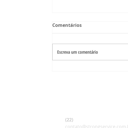
Comentários
Escreva um comentário
Limpeza em Condomínios
de Alto Fluxo: O Que Faz a
Diferença no Resultado
(22)
9 9994-6815
contato@strongservice.com.