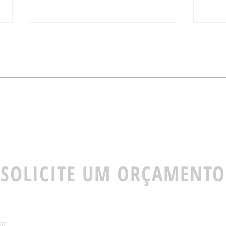
Soluções que se Adaptam
Limp
à Realidade do Seu
Airb
Condomínio ou Empresa
Como
5 Es
SOLICITE UM ORÇAMENTO
br